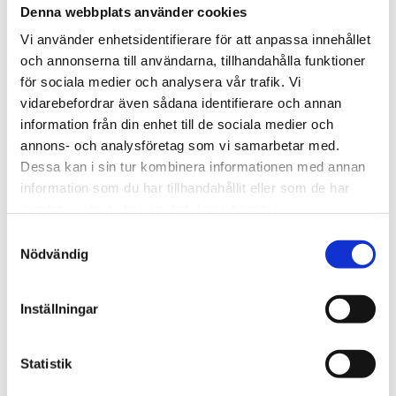
Denna webbplats använder cookies
Vi använder enhetsidentifierare för att anpassa innehållet
och annonserna till användarna, tillhandahålla funktioner
för sociala medier och analysera vår trafik. Vi
vidarebefordrar även sådana identifierare och annan
information från din enhet till de sociala medier och
annons- och analysföretag som vi samarbetar med.
Dessa kan i sin tur kombinera informationen med annan
information som du har tillhandahållit eller som de har
samlat in när du har använt deras tjänster.
Snabbare trygg i vattnet: Därför väljer
många intensivkurs.
Samtyckesval
apr 20, 2026
|
Blogg
Nödvändig
Att lära sig simma är en av de viktigaste
färdigheterna ett barn kan få med sig. Hos Aqua
Inställningar
Barn möter vi många familjer som funderar på
vilken kurs som passar bäst – och allt fler
Statistik
upptäcker intensivkurser. Men varför välja en
intensivkurs? När utvecklingen får ta fart...