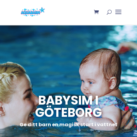
BABYSIM I
GÖTEBORG
Ge ditt barn en magisk start i vattnet