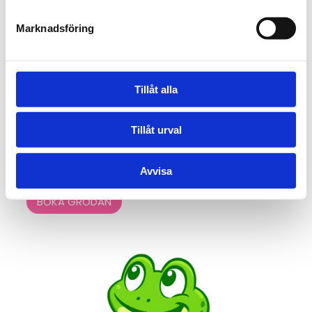
För barn från cirka
6 månader till 1,5 år
.
Marknadsföring
I Grodan börjar barnet ta sina första självständiga rörelser i
vattnet. Många barn vågar nu sparka och till och med dyka
frivilligt från kanten eller flytmatta. Vi fortsätter att utveckla
Tillåt alla
barnets benspark, balans och kroppskontroll – viktiga delar för
motorik och trygghet i vattnet.
Tillåt urval
Lekfulla övningar med rytm och sång hjälper barnet att bygga
självförtroende, och du som förälder finns nära som trygg
punkt i varje moment.
Avvisa
BOKA GRODAN