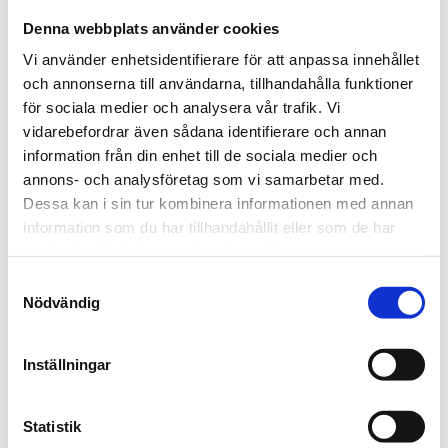
Denna webbplats använder cookies
Vi använder enhetsidentifierare för att anpassa innehållet
och annonserna till användarna, tillhandahålla funktioner
för sociala medier och analysera vår trafik. Vi
vidarebefordrar även sådana identifierare och annan
information från din enhet till de sociala medier och
annons- och analysföretag som vi samarbetar med.
Dessa kan i sin tur kombinera informationen med annan
information som du har tillhandahållit eller som de har
samlat in när du har använt deras tjänster.
Samtyckesval
Nödvändig
Grodan, Steg 2
Inställningar
Ett steg mot självständighet
Statistik