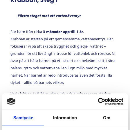
Krabban, Steg 1
Första steget mot ett vattenäventyr
För barn från cirka
3 månader upp till 1 år
.
Krabban är starten på ert gemensamma vattenäventyr. Här
fokuserar vi på att skapa trygghet och glädje i vattnet –
grunden för ett livslångt intresse för vattenlek och rörelse. Ni
övar på att hålla barnet på ett säkert och bekvämt sätt, träna
balans, rytm och vattenvana i en lugn miljö med mycket
närhet. När barnet är redo introduceras även det första lilla
dyket – alltid på barnets villkor.
Varje lektion är fylld av sång, lek och övningar som stärker
samhörigheten mellan barn och förälder.
En vuxen deltar alltid i vattnet tillsammans med barnet för att
skapa trygghet, närhet och glädje i varje rörelse.
Samtycke
Information
Om
BOKA KRABBAN