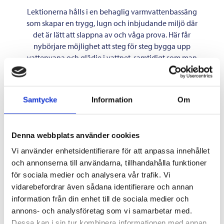
Lektionerna hålls i en behaglig varmvattenbassäng
som skapar en trygg, lugn och inbjudande miljö där
det är lätt att slappna av och våga prova. Här får
nybörjare möjlighet att steg för steg bygga upp
vattenvana och glädje i vattnet, samtidigt som man
lär sig att simma i sin egen takt.
Med en personlig instruktör vid din sida får du fullt
Samtycke
Information
Om
stöd och pepp hela vägen, från de första simtagen till
att kunna simma självständigt. Fokus ligger på att
skapa en positiv upplevelse där ni känner er trygga,
Denna webbplats använder cookies
stolta och glada över era framsteg.
Vi använder enhetsidentifierare för att anpassa innehållet
Nyfiken på att börja?
och annonserna till användarna, tillhandahålla funktioner
Mejla oss på
info@aquabarn.se
så återkommer vi
för sociala medier och analysera vår trafik. Vi
med förslag på lediga tider.
vidarebefordrar även sådana identifierare och annan
Varmt välkommen till oss!
information från din enhet till de sociala medier och
annons- och analysföretag som vi samarbetar med.
Dessa kan i sin tur kombinera informationen med annan