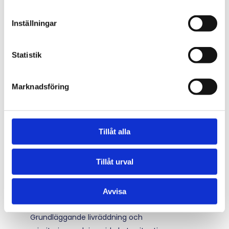
Denna HLR-kurs riktar sig till föräldrar, anhöriga och andra
vuxna som vill känna sig trygga i hur man hjälper spädbarn,
Inställningar
barn och ungdomar vid olyckor och akuta situationer.
Vid avslutad kurs ges ett digitalt HLR-intyg ut.
Statistik
Kursens innehåll
HLR för spädbarn (0–1 år)
Marknadsföring
Bröstkompressioner och inblåsningar anpassade
för de allra minsta.
HLR för barn (1–18 år)
Tillåt alla
Så utför du livräddande åtgärder på barn och
ungdomar.
Tillåt urval
Luftvägsstopp
Praktiska handgrepp vid kvävningsolyckor – hur
du hjälper ett barn som satt i halsen.
Avvisa
L-ABC
Grundläggande livräddning och