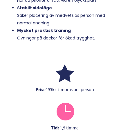
Hur du prioriterar rätt vid en olycksplats.
Stabilt sidoläge
Säker placering av medvetslös person med
normal andning.
Mycket praktisk träning
Övningar på dockor för ökad trygghet.

Pris:
495kr + moms per person

Tid:
1,5 timme