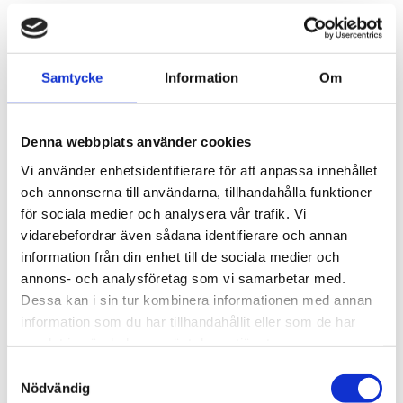
KLICK
Samtycke
Information
Om
Denna webbplats använder cookies
Vi använder enhetsidentifierare för att anpassa innehållet
och annonserna till användarna, tillhandahålla funktioner
för sociala medier och analysera vår trafik. Vi
vidarebefordrar även sådana identifierare och annan
information från din enhet till de sociala medier och
annons- och analysföretag som vi samarbetar med.
Dessa kan i sin tur kombinera informationen med annan
HLR-KURS FÖR
information som du har tillhandahållit eller som de har
PRIVATPERSONER
samlat in när du har använt deras tjänster.
Samtyckesval
Livräddande kunskap
Nödvändig