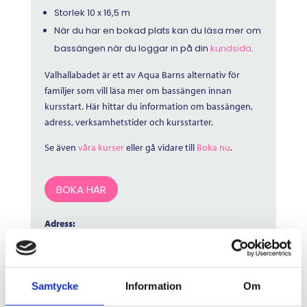
Storlek 10 x 16,5 m
När du har en bokad plats kan du läsa mer om
bassängen när du loggar in på din
kundsida
.
Valhallabadet är ett av Aqua Barns alternativ för
familjer som vill läsa mer om bassängen innan
kursstart. Här hittar du information om bassängen,
adress, verksamhetstider och kursstarter.
Se även
våra kurser
eller gå vidare till
Boka nu
.
BOKA HÄR
Adress:
Valhallagatan 3
412 51 Göteborg
Samtycke
Information
Om
Verksamhetstider: