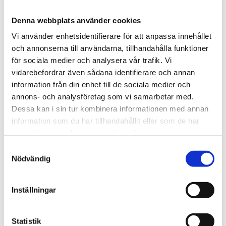
Måndagar: 08.30 – 11.30
Denna webbplats använder cookies
Kursstart:
Vi använder enhetsidentifierare för att anpassa innehållet
På Valhallabadet har vi endast babysim.
och annonserna till användarna, tillhandahålla funktioner
Vecka 35
för sociala medier och analysera vår trafik. Vi
Vecka 43
vidarebefordrar även sådana identifierare och annan
information från din enhet till de sociala medier och
annons- och analysföretag som vi samarbetar med.
Dessa kan i sin tur kombinera informationen med annan
information som du har tillhandahållit eller som de har
samlat in när du har använt deras tjänster.
Samtyckesval
Nödvändig
Inställningar
Statistik