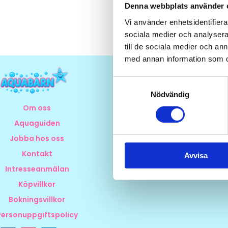
Denna webbplats använder 
Vi använder enhetsidentifierar
sociala medier och analysera 
till de sociala medier och a
med annan information som du 
Samtyckesval
Nödvändig
Om oss
Aquaguiden
Jobba hos oss
Kontakt
Avvisa
Intresseanmälan
Köpvillkor
Bokningsvillkor
Personuppgiftspolicy